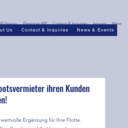
450 Spacey
Electricat 600
Contact & Inquiries
Imprint
More
ut Us
Contact & Inquiries
News & Events
ootsvermieter ihren Kunden
en!
wertvolle Ergänzung für Ihre Flotte.