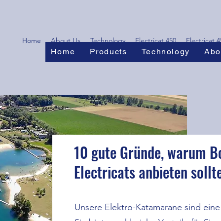
Home
About Us
Technology
Electricat 450
Electricat 
Home
Products
Technology
Abo
10 gute Gründe, warum B
Electricats anbieten sollt
Unsere Elektro-Katamarane sind eine 